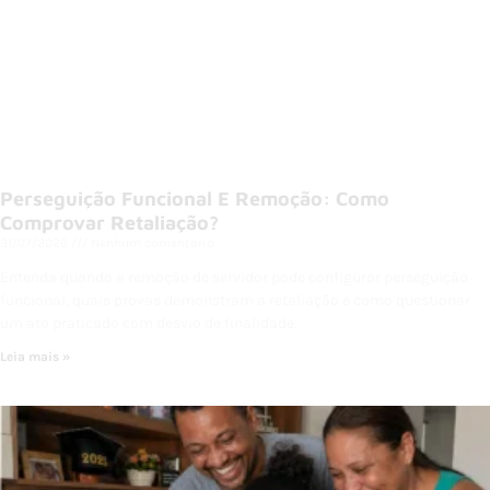
Perseguição Funcional E Remoção: Como
Comprovar Retaliação?
31/07/2026
Nenhum comentário
Entenda quando a remoção de servidor pode configurar perseguição
funcional, quais provas demonstram a retaliação e como questionar
um ato praticado com desvio de finalidade.
Leia mais »