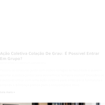
Ação Coletiva Colação De Grau: É Possível Entrar
Em Grupo?
31/07/2026
Nenhum comentário
Passou no concurso junto com outros colegas de faculdade e querem
acionar a justiça juntos para economizar tempo e custos? Descubra se
é possível entrar com uma ação coletiva para antecipar a formatura e
entenda a diferença prática para o litisconsórcio ativo.
Leia mais »