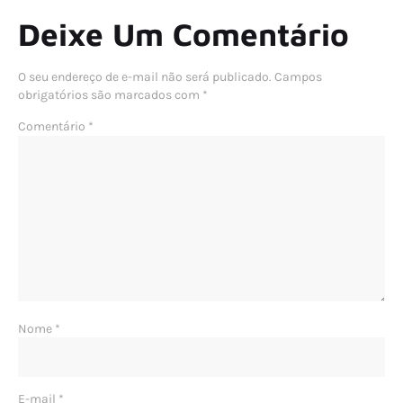
Deixe Um Comentário
O seu endereço de e-mail não será publicado.
Campos
obrigatórios são marcados com
*
Comentário
*
Nome
*
E-mail
*