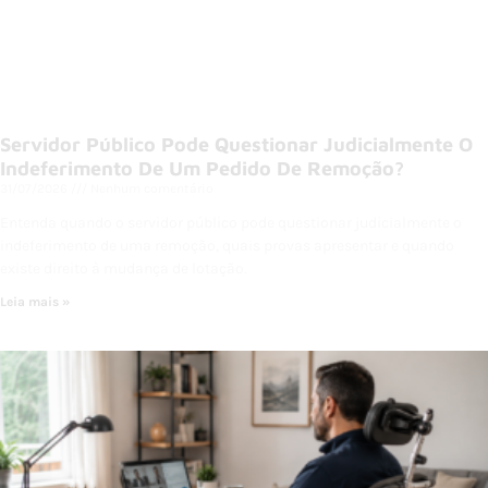
Servidor Público Pode Questionar Judicialmente O
Indeferimento De Um Pedido De Remoção?
31/07/2026
Nenhum comentário
Entenda quando o servidor público pode questionar judicialmente o
indeferimento de uma remoção, quais provas apresentar e quando
existe direito à mudança de lotação.
Leia mais »