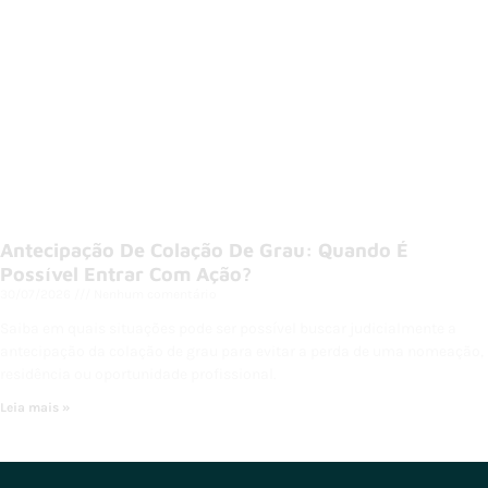
Antecipação De Colação De Grau: Quando É
Possível Entrar Com Ação?
30/07/2026
Nenhum comentário
Saiba em quais situações pode ser possível buscar judicialmente a
antecipação da colação de grau para evitar a perda de uma nomeação,
residência ou oportunidade profissional.
Leia mais »