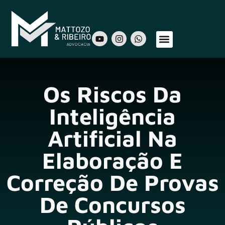
Sobre Nós
Áreas de Atuação
Nosso Time
Os Riscos Da
Inteligência
Artificial Na
Elaboração E
Correção De Provas
De Concursos