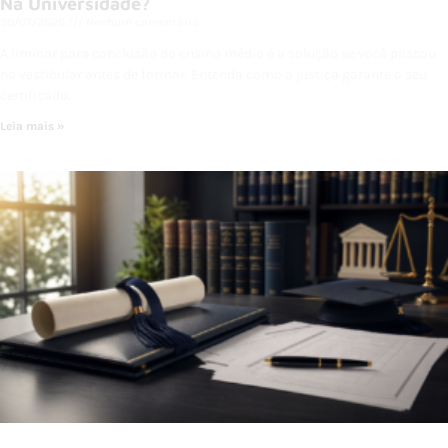
Na Universidade?
30/07/2026
Nenhum comentário
A liminar para conclusão do ensino médio é a solução se você passou
no vestibular antes de formar. Entenda como a justiça garante o seu
certificado.
Leia mais »