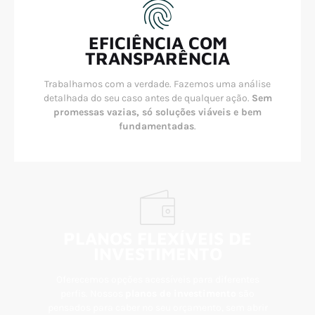
EFICIÊNCIA COM
TRANSPARÊNCIA
Trabalhamos com a verdade. Fazemos uma análise
detalhada do seu caso antes de qualquer ação.
Sem
promessas vazias, só soluções viáveis e bem
fundamentadas
.
PLANOS FLEXÍVEIS DE
INVESTIMENTO
Oferecemos opções acessíveis para diferentes
perfis. Nossos
planos de investimento
são
pensados para caber no seu orçamento, sem abrir