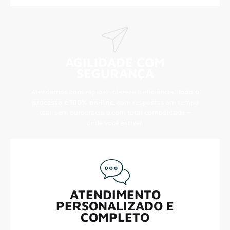
AGILIDADE COM
SEGURANÇA
Atendemos com rapidez, clareza e eficiência.
Todo o
processo é 100% on-line
, com respostas em tempo
real, sem burocracia e com total comodidade —
onde você estiver.
ATENDIMENTO
PERSONALIZADO E
COMPLETO