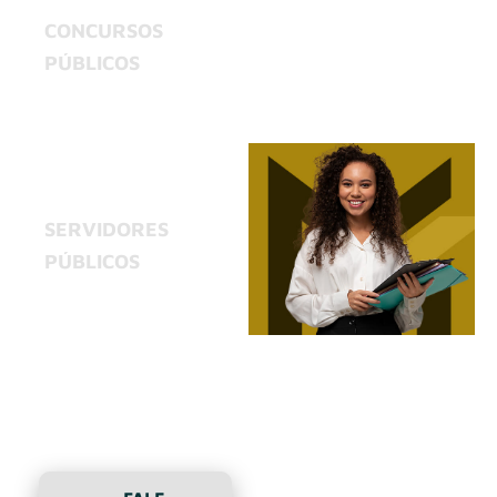
CONCURSOS
PÚBLICOS
Ações nas esferas
administrativa e judicial
contra irregularidades e
violações de direitos em
concursos públicos.
SERVIDORES
PÚBLICOS
Processos
administrativos
disciplinares e ações
judiciais para defesa dos
direitos dos servidores
municipais, estaduais e
federais.