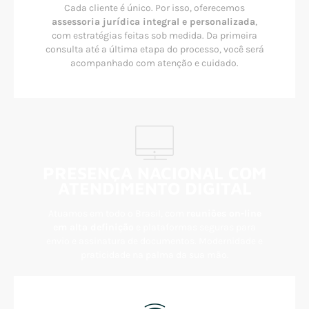
Cada cliente é único. Por isso, oferecemos
assessoria jurídica integral e personalizada
,
com estratégias feitas sob medida. Da primeira
consulta até a última etapa do processo, você será
acompanhado com atenção e cuidado.
PRESENÇA NACIONAL COM
ATENDIMENTO DIGITAL
Atuamos em todo o Brasil, com
reuniões on-line
em alta definição
e plataformas seguras para
envio e assinatura de documentos. Modernidade e
praticidade na palma da sua mão.