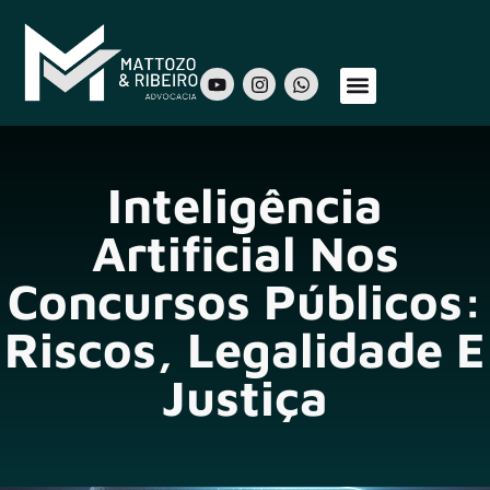
Sobre Nós
Áreas de Atuação
Nosso Time
Inteligência
Artificial Nos
Concursos Públicos:
Riscos, Legalidade E
Justiça