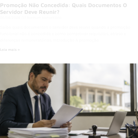
Promoção Não Concedida: Quais Documentos O
Servidor Deve Reunir?
06/08/2026
Nenhum comentário
Saiba quais documentos o servidor deve reunir quando a promoção
funcional não é concedida e como comprovar requisitos, atraso e
diferenças remuneratórias. Introdução A promoção
Leia mais »