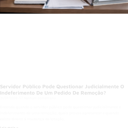
Servidor Público Pode Questionar Judicialmente O
Indeferimento De Um Pedido De Remoção?
31/07/2026
Nenhum comentário
Entenda quando o servidor público pode questionar judicialmente o
indeferimento de uma remoção, quais provas apresentar e quando
existe direito à mudança de lotação.
Leia mais »