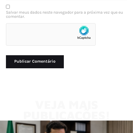
Salvar meus dados neste navegador para a próxima vez que eu
comentar.
VEJA MAIS
PUBLICAÇÕES!