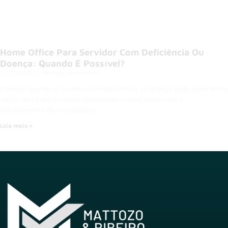
Home Office Para Servidor Com Deficiência Ou
Doença: Quando É Possível?
31/07/2026
Nenhum comentário
Entenda quando o servidor com deficiência ou doença pode obter home
office, quais documentos apresentar e como questionar o
indeferimento do teletrabalho.
Leia mais »