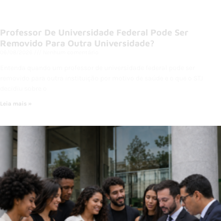
Professor De Universidade Federal Pode Ser
Removido Para Outra Universidade?
06/08/2026
Nenhum comentário
Entenda quando um professor de universidade federal pode ser
removido para outra instituição por motivo de saúde e o que o STJ
decidiu sobre o
Leia mais »