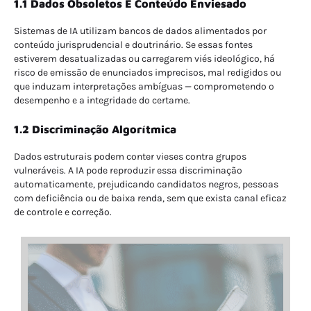
1.1 Dados Obsoletos E Conteúdo Enviesado
Sistemas de IA utilizam bancos de dados alimentados por
conteúdo jurisprudencial e doutrinário. Se essas fontes
estiverem desatualizadas ou carregarem viés ideológico, há
risco de emissão de enunciados imprecisos, mal redigidos ou
que induzam interpretações ambíguas — comprometendo o
desempenho e a integridade do certame.
1.2 Discriminação Algorítmica
Dados estruturais podem conter vieses contra grupos
vulneráveis. A IA pode reproduzir essa discriminação
automaticamente, prejudicando candidatos negros, pessoas
com deficiência ou de baixa renda, sem que exista canal eficaz
de controle e correção.