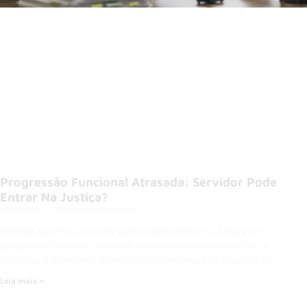
Progressão Funcional Atrasada: Servidor Pode
Entrar Na Justiça?
06/08/2026
Nenhum comentário
Entenda quando o servidor público pode entrar na Justiça por
progressão funcional atrasada, cobrar diferenças retroativas e
contestar a demora da Administração Introdução A progressão
Leia mais »