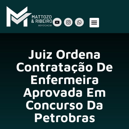
Sobre Nós
Áreas de Atuação
Nosso Time
Juiz Ordena
Contratação De
Enfermeira
Aprovada Em
Concurso Da
Petrobras