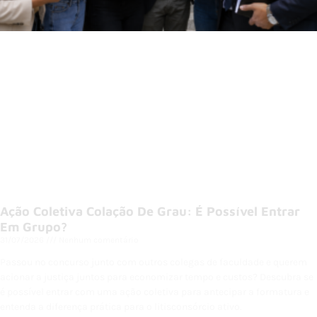
Ação Coletiva Colação De Grau: É Possível Entrar
Em Grupo?
31/07/2026
Nenhum comentário
Passou no concurso junto com outros colegas de faculdade e querem
acionar a justiça juntos para economizar tempo e custos? Descubra se
é possível entrar com uma ação coletiva para antecipar a formatura e
entenda a diferença prática para o litisconsórcio ativo.