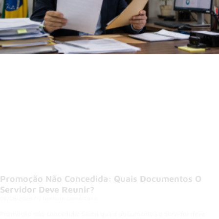
Promoção Não Concedida: Quais Documentos O
Servidor Deve Reunir?
06/08/2026
Nenhum comentário
Promoção não concedida: Saiba quais documentos o servidor deve