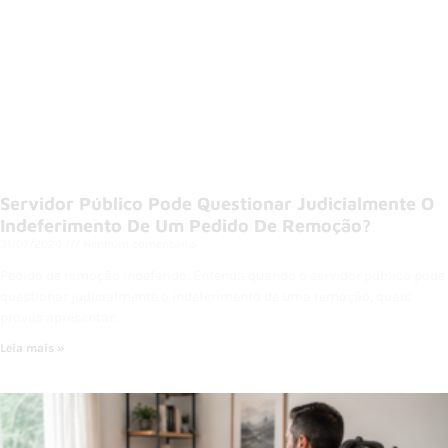
Servidor Público Pode Questionar Judicialmente O
Indeferimento De Um Pedido De Remoção?
31/07/2026
Nenhum comentário
Pedido de remoção indeferido: Entenda quando o servidor público pode
questionar judicialmente o indeferimento de uma remoção, quais
provas apresentar…
Leia mais »