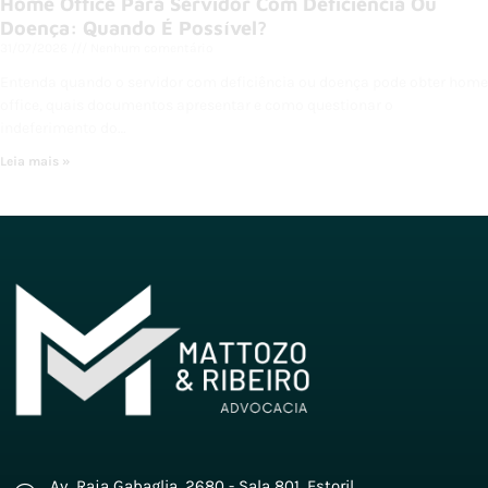
Home Office Para Servidor Com Deficiência Ou
Doença: Quando É Possível?
31/07/2026
Nenhum comentário
Entenda quando o servidor com deficiência ou doença pode obter home
office, quais documentos apresentar e como questionar o
indeferimento do…
Leia mais »
Av. Raja Gabaglia, 2680 - Sala 801, Estoril