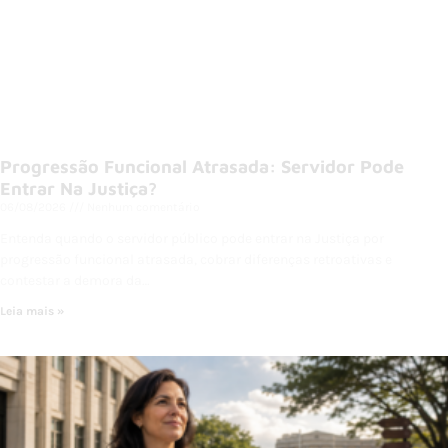
Progressão Funcional Atrasada: Servidor Pode
Entrar Na Justiça?
06/08/2026
Nenhum comentário
Entenda quando o servidor público pode entrar na Justiça por
progressão funcional atrasada, cobrar diferenças retroativas e
contestar a demora da…
Leia mais »