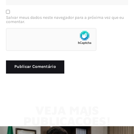
Salvar meus dados neste navegador para a próxima vez que eu
comentar.
VEJA MAIS
PUBLICAÇÕES!