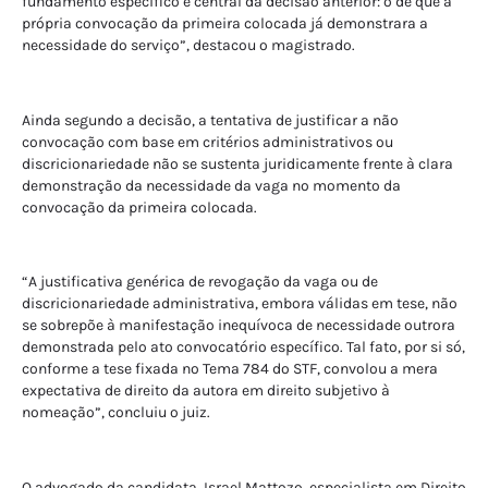
fundamento específico e central da decisão anterior: o de que a
própria convocação da primeira colocada já demonstrara a
necessidade do serviço”, destacou o magistrado.
Ainda segundo a decisão, a tentativa de justificar a não
convocação com base em critérios administrativos ou
discricionariedade não se sustenta juridicamente frente à clara
demonstração da necessidade da vaga no momento da
convocação da primeira colocada.
“A justificativa genérica de revogação da vaga ou de
discricionariedade administrativa, embora válidas em tese, não
se sobrepõe à manifestação inequívoca de necessidade outrora
demonstrada pelo ato convocatório específico. Tal fato, por si só,
conforme a tese fixada no Tema 784 do STF, convolou a mera
expectativa de direito da autora em direito subjetivo à
nomeação”, concluiu o juiz.
O advogado da candidata, Israel Mattozo, especialista em Direito