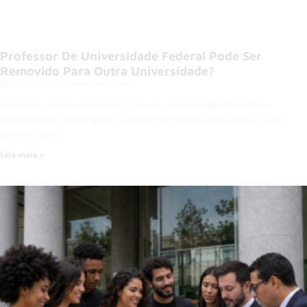
Professor De Universidade Federal Pode Ser
Removido Para Outra Universidade?
06/08/2026
Nenhum comentário
Entenda quando um professor de universidade federal pode ser
removido para outra instituição por motivo de saúde e o que o STJ
decidiu sobre o
Leia mais »