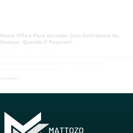
Home Office Para Servidor Com Deficiência Ou
Doença: Quando É Possível?
31/07/2026
Nenhum comentário
Entenda quando o servidor com deficiência ou doença pode obter home
office, quais documentos apresentar e como questionar o
indeferimento do teletrabalho.
Leia mais »