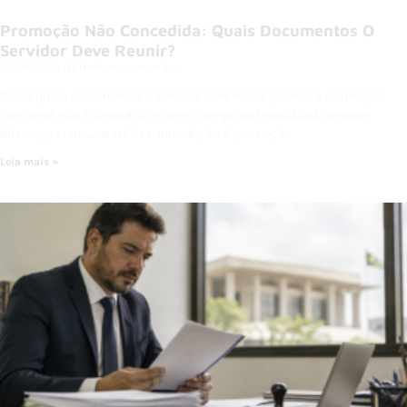
Promoção Não Concedida: Quais Documentos O
Servidor Deve Reunir?
06/08/2026
Nenhum comentário
Saiba quais documentos o servidor deve reunir quando a promoção
funcional não é concedida e como comprovar requisitos, atraso e
diferenças remuneratórias. Introdução A promoção
Leia mais »