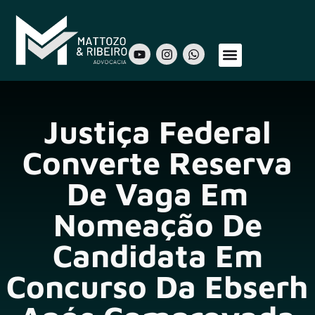
Sobre Nós
Áreas de Atuação
Nosso Time
Justiça Federal
Converte Reserva
De Vaga Em
Nomeação De
Candidata Em
Concurso Da Ebserh