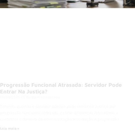
Progressão Funcional Atrasada: Servidor Pode
Entrar Na Justiça?
06/08/2026
Nenhum comentário
Entenda quando o servidor público pode entrar na Justiça por
progressão funcional atrasada, cobrar diferenças retroativas e
contestar a demora da Administração Introdução A progressão
Leia mais »