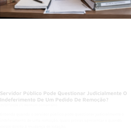
Servidor Público Pode Questionar Judicialmente O
Indeferimento De Um Pedido De Remoção?
31/07/2026
Nenhum comentário
Entenda quando o servidor público pode questionar judicialmente o
indeferimento de uma remoção, quais provas apresentar e quando
existe direito à mudança de lotação.