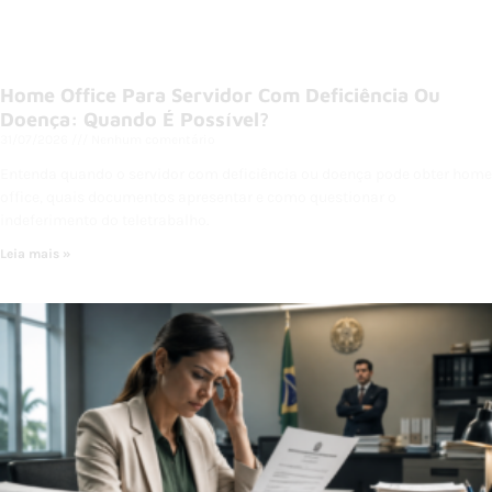
Home Office Para Servidor Com Deficiência Ou
Doença: Quando É Possível?
31/07/2026
Nenhum comentário
Entenda quando o servidor com deficiência ou doença pode obter home
office, quais documentos apresentar e como questionar o
indeferimento do teletrabalho.
Leia mais »