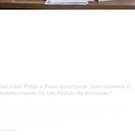
Servidor Público Pode Questionar Judicialmente O
Indeferimento De Um Pedido De Remoção?
31/07/2026
Nenhum comentário
Entenda quando o servidor público pode questionar judicialmente o
indeferimento de uma remoção, quais provas apresentar e quando
existe direito à mudança de lotação.
Leia mais »