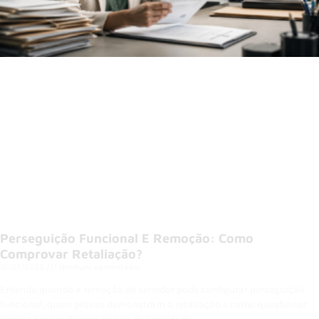
Perseguição Funcional E Remoção: Como
Comprovar Retaliação?
31/07/2026
Nenhum comentário
Entenda quando a remoção de servidor pode configurar perseguição
funcional, quais provas demonstram a retaliação e como questionar