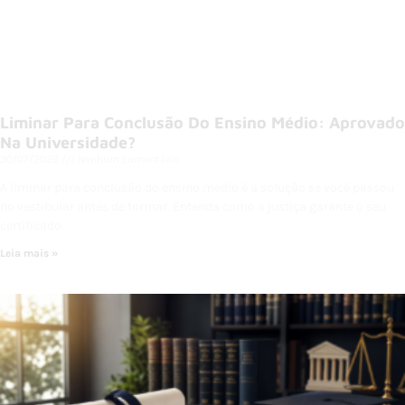
Liminar Para Conclusão Do Ensino Médio: Aprovado
Na Universidade?
30/07/2026
Nenhum comentário
A liminar para conclusão do ensino médio é a solução se você passou
no vestibular antes de formar. Entenda como a justiça garante o seu
certificado.
Leia mais »