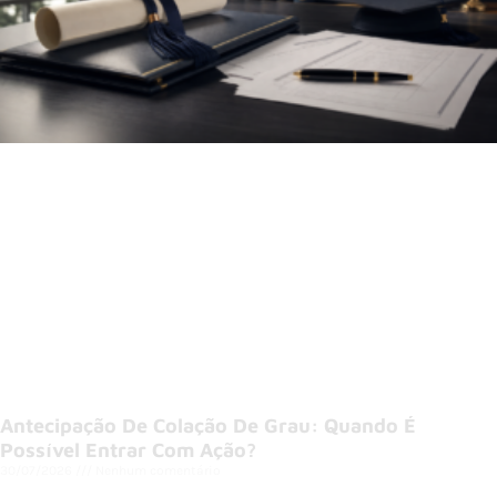
Antecipação De Colação De Grau: Quando É
Possível Entrar Com Ação?
30/07/2026
Nenhum comentário