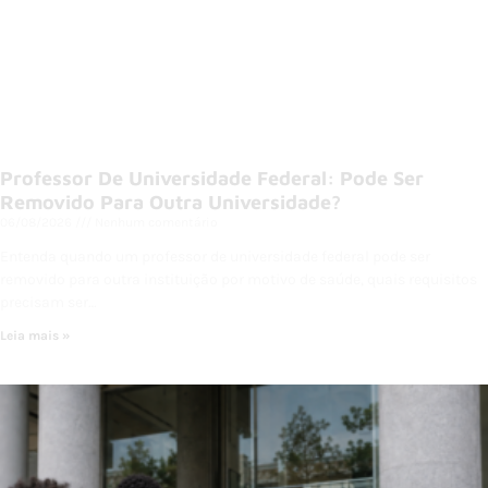
Professor De Universidade Federal: Pode Ser
Removido Para Outra Universidade?
06/08/2026
Nenhum comentário
Entenda quando um professor de universidade federal pode ser
removido para outra instituição por motivo de saúde, quais requisitos
precisam ser…
Leia mais »