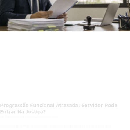
Progressão Funcional Atrasada: Servidor Pode
Entrar Na Justiça?
06/08/2026
Nenhum comentário
Entenda quando o servidor público pode entrar na Justiça por