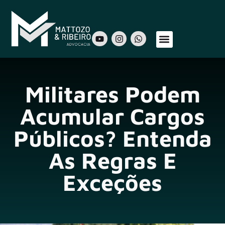
Sobre Nós
Áreas de Atuação
Nosso Time
Militares Podem
Acumular Cargos
Públicos? Entenda
As Regras E
Exceções