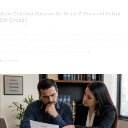
Ação Coletiva Colação De Grau: É Possível Entrar
Em Grupo?
31/07/2026
Nenhum comentário
Passou no concurso junto com outros colegas de faculdade e querem
acionar a justiça juntos para economizar tempo e custos? Descubra se
é possível entrar com uma ação coletiva para antecipar a formatura e
entenda a diferença prática para o litisconsórcio ativo.
Leia mais »