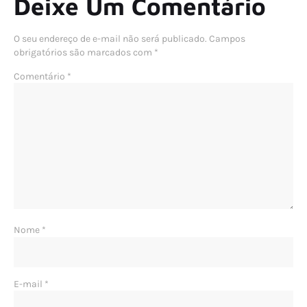
Deixe Um Comentário
O seu endereço de e-mail não será publicado.
Campos
obrigatórios são marcados com
*
Comentário
*
Nome
*
E-mail
*