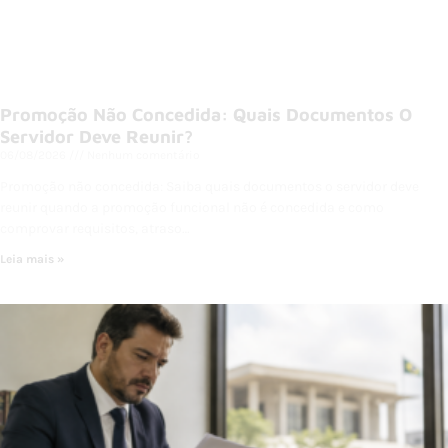
Promoção Não Concedida: Quais Documentos O
Servidor Deve Reunir?
06/08/2026
Nenhum comentário
Promoção não concedida: Saiba quais documentos o servidor deve
reunir quando a promoção funcional não é concedida e como
comprovar requisitos, atraso…
Leia mais »