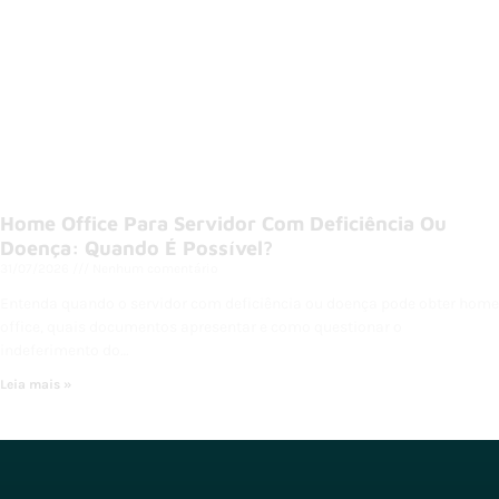
Home Office Para Servidor Com Deficiência Ou
Doença: Quando É Possível?
31/07/2026
Nenhum comentário
Entenda quando o servidor com deficiência ou doença pode obter home
office, quais documentos apresentar e como questionar o
indeferimento do…
Leia mais »