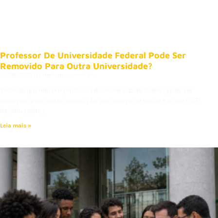
Professor De Universidade Federal Pode Ser
Removido Para Outra Universidade?
06/08/2026
Nenhum comentário
Entenda quando um professor de universidade federal pode ser
removido para outra instituição por motivo de saúde e o que o STJ
decidiu sobre o
Leia mais »