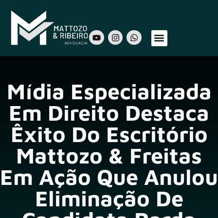
Sobre Nós
Áreas de Atuação
Nosso Time
Mídia Especializada
Em Direito Destaca
Êxito Do Escritório
Mattozo & Freitas
Em Ação Que Anulou
Eliminação De