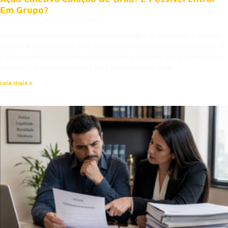
Em Grupo?
31/07/2026
Nenhum comentário
Passou no concurso junto com outros colegas de faculdade e querem
acionar a justiça juntos para economizar tempo e custos? Descubra se
é possível entrar com uma ação coletiva para antecipar a formatura e
entenda a diferença prática para o litisconsórcio ativo.
Leia mais »