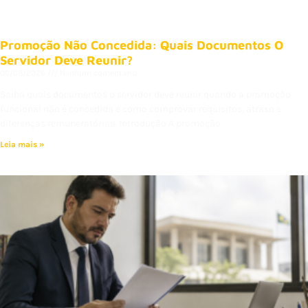
Promoção Não Concedida: Quais Documentos O
Servidor Deve Reunir?
06/08/2026
Nenhum comentário
Saiba quais documentos o servidor deve reunir quando a promoção
funcional não é concedida e como comprovar requisitos, atraso e
diferenças remuneratórias. Introdução A promoção
Leia mais »