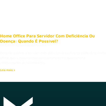
Home Office Para Servidor Com Deficiência Ou
Doença: Quando É Possível?
31/07/2026
Nenhum comentário
Entenda quando o servidor com deficiência ou doença pode obter home
office, quais documentos apresentar e como questionar o
indeferimento do teletrabalho.
Leia mais »