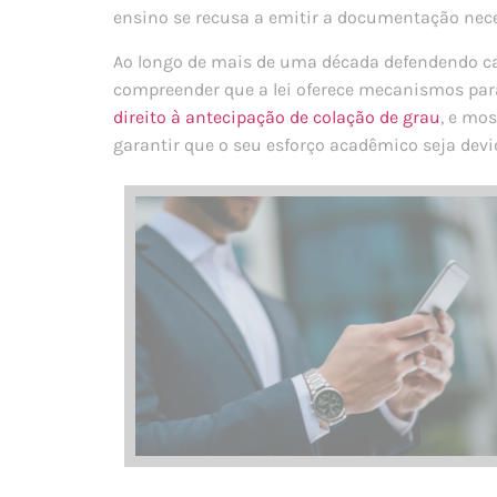
ensino se recusa a emitir a documentação neces
Ao longo de mais de uma década defendendo can
compreender que a lei oferece mecanismos para
direito à antecipação de colação de grau
, e mo
garantir que o seu esforço acadêmico seja d