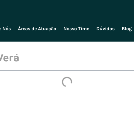
e Nós
Áreas de Atuação
Nosso Time
Dúvidas
Blog
Verá