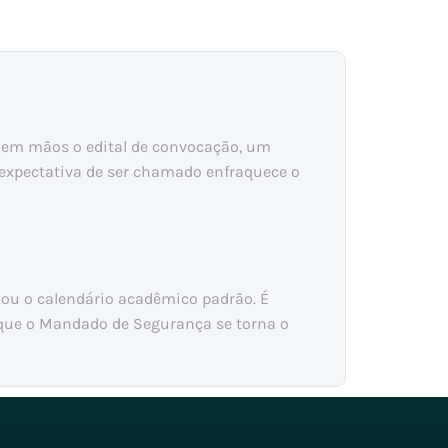
r em mãos o edital de convocação, um
 expectativa de ser chamado enfraquece o
 ou o calendário acadêmico padrão. É
 que o Mandado de Segurança se torna o