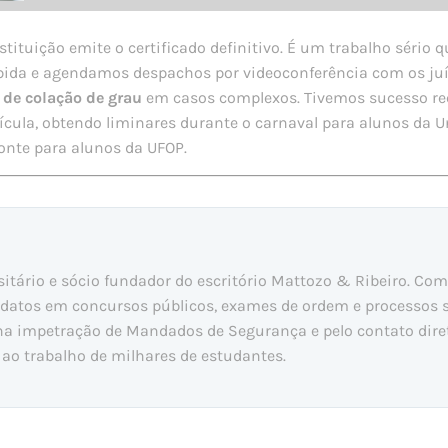
nstituição emite o certificado definitivo. É um trabalho séri
ida e agendamos despachos por videoconferência com os juízes
 de colação de grau
em casos complexos. Tivemos sucesso re
cula, obtendo liminares durante o carnaval para alunos da U
onte para alunos da UFOP.
sitário e sócio fundador do escritório Mattozo & Ribeiro. Co
datos em concursos públicos, exames de ordem e processos sel
 na impetração de Mandados de Segurança e pelo contato dir
 ao trabalho de milhares de estudantes.