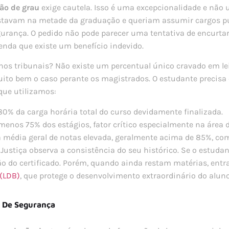
ão de grau
exige cautela. Isso é uma excepcionalidade e não u
stavam na metade da graduação e queriam assumir cargos púb
urança. O pedido não pode parecer uma tentativa de encurtar 
nda que existe um benefício indevido.
ça nos tribunais? Não existe um percentual único cravado em le
to bem o caso perante os magistrados. O estudante precisa
 que utilizamos:
0% da carga horária total do curso devidamente finalizada.
menos 75% dos estágios, fator crítico especialmente na área 
média geral de notas elevada, geralmente acima de 85%, co
stiça observa a consistência do seu histórico. Se o estudant
ão do certificado. Porém, quando ainda restam matérias, entr
 (LDB)
, que protege o desenvolvimento extraordinário do aluno
 De Segurança