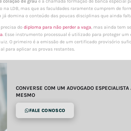
e colação de grau
é a chamada formação de banca especial p
isto na LDB, mas que as faculdades raramente cumprem de f
o já domina o conteúdo das poucas disciplinas que ainda fal
 precisa do
diploma para não perder a vaga
, mas ainda tem se
ça
. Esse instrumento processual é utilizado para proteger um 
uiz. O primeiro é a emissão de um certificado provisório sufi
l para aplicar as provas restantes.
CONVERSE COM UM ADVOGADO ESPECIALISTA
MESMO
FALE CONOSCO