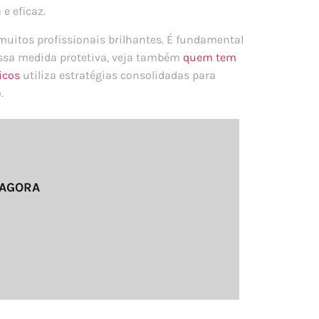
e eficaz.
uitos profissionais brilhantes. É fundamental
essa medida protetiva, veja também
quem tem
icos
utiliza estratégias consolidadas para
.
 AGORA