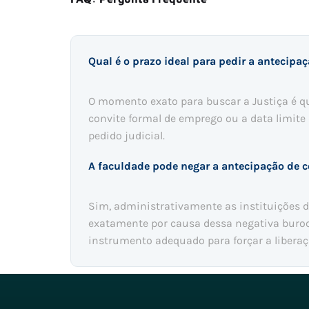
Qual é o prazo ideal para pedir a antecipa
O momento exato para buscar a Justiça é qu
convite formal de emprego ou a data limite
pedido judicial.
A faculdade pode negar a antecipação de c
Sim, administrativamente as instituições 
exatamente por causa dessa negativa buroc
instrumento adequado para forçar a libera