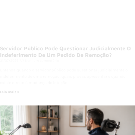
Servidor Público Pode Questionar Judicialmente O
Indeferimento De Um Pedido De Remoção?
31/07/2026
Nenhum comentário
Entenda quando o servidor público pode questionar judicialmente o
indeferimento de uma remoção, quais provas apresentar e quando
existe direito à mudança de lotação.
Leia mais »