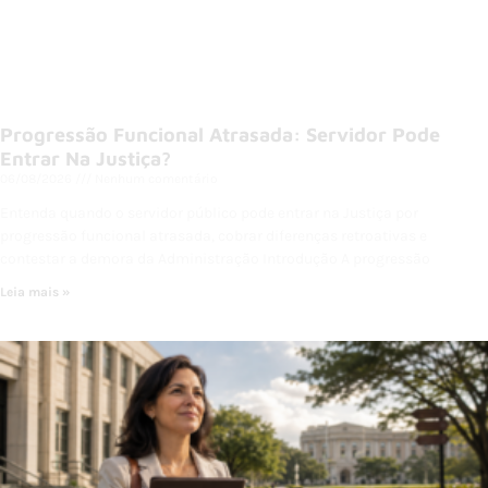
Progressão Funcional Atrasada: Servidor Pode
Entrar Na Justiça?
06/08/2026
Nenhum comentário
Entenda quando o servidor público pode entrar na Justiça por
progressão funcional atrasada, cobrar diferenças retroativas e
contestar a demora da Administração Introdução A progressão
Leia mais »