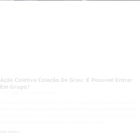
Ação Coletiva Colação De Grau: É Possível Entrar
Em Grupo?
31/07/2026
Nenhum comentário
Passou no concurso junto com outros colegas de faculdade e querem
acionar a justiça juntos para economizar tempo e custos? Descubra se
é possível entrar com uma ação coletiva para antecipar a formatura e
entenda a diferença prática para o litisconsórcio ativo.
Leia mais »