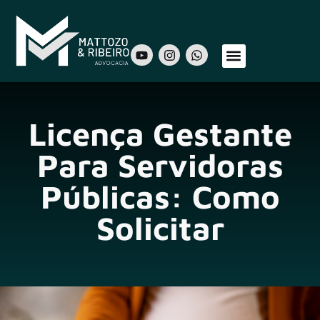
Sobre Nós
Áreas de Atuação
Nosso Time
Licença Gestante
Para Servidoras
Públicas: Como
Solicitar