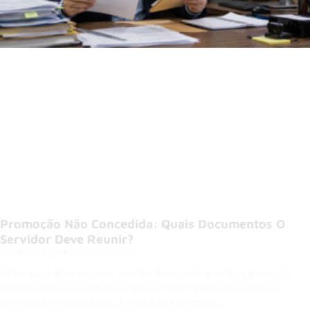
Promoção Não Concedida: Quais Documentos O
Servidor Deve Reunir?
06/08/2026
Nenhum comentário
Saiba quais documentos o servidor deve reunir quando a promoção
funcional não é concedida e como comprovar requisitos, atraso e
diferenças remuneratórias. Introdução A promoção