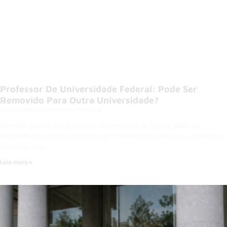
Professor De Universidade Federal: Pode Ser
Removido Para Outra Universidade?
06/08/2026
Nenhum comentário
Entenda quando um professor de universidade federal pode ser
removido para outra instituição por motivo de saúde, quais requisitos
precisam ser…
Leia mais »