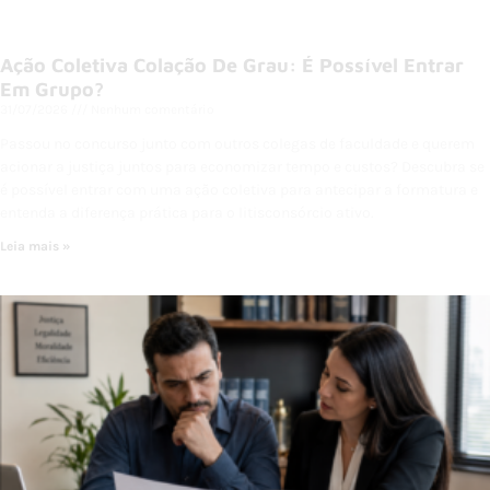
Ação Coletiva Colação De Grau: É Possível Entrar
Em Grupo?
31/07/2026
Nenhum comentário
Passou no concurso junto com outros colegas de faculdade e querem
acionar a justiça juntos para economizar tempo e custos? Descubra se
é possível entrar com uma ação coletiva para antecipar a formatura e
entenda a diferença prática para o litisconsórcio ativo.
Leia mais »