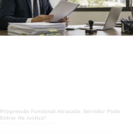
Progressão Funcional Atrasada: Servidor Pode
Entrar Na Justiça?
06/08/2026
Nenhum comentário
Entenda quando o servidor público pode entrar na Justiça por