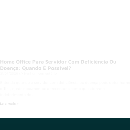
Home Office Para Servidor Com Deficiência Ou
Doença: Quando É Possível?
31/07/2026
Nenhum comentário
Entenda quando o servidor com deficiência ou doença pode obter home
office, quais documentos apresentar e como questionar o
indeferimento do…
Leia mais »