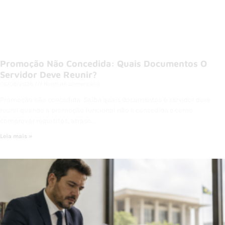
Promoção Não Concedida: Quais Documentos O
Servidor Deve Reunir?
06/08/2026
Nenhum comentário
Promoção não concedida: Saiba quais documentos o servidor deve
reunir quando a promoção funcional não é concedida e como
comprovar requisitos, atraso…
Leia mais »