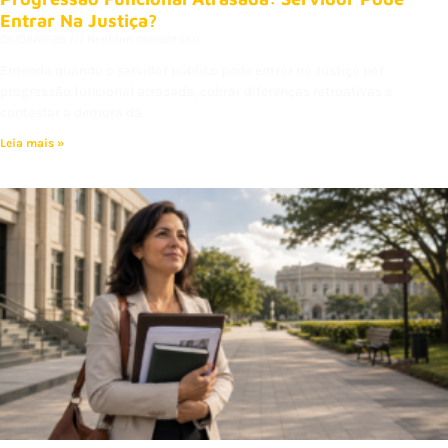
Entrar Na Justiça?
06/08/2026
Nenhum comentário
Entenda quando o servidor público pode entrar na Justiça por
progressão funcional atrasada, cobrar diferenças retroativas e
contestar a demora da…
Leia mais »