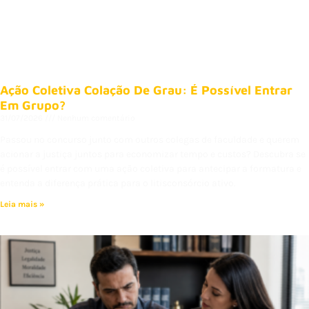
Ação Coletiva Colação De Grau: É Possível Entrar
Em Grupo?
31/07/2026
Nenhum comentário
Passou no concurso junto com outros colegas de faculdade e querem
acionar a justiça juntos para economizar tempo e custos? Descubra se
é possível entrar com uma ação coletiva para antecipar a formatura e
entenda a diferença prática para o litisconsórcio ativo.
Leia mais »