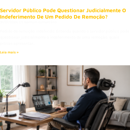
Servidor Público Pode Questionar Judicialmente O
Indeferimento De Um Pedido De Remoção?
31/07/2026
Nenhum comentário
Pedido de remoção indeferido: Entenda quando o servidor público pode
questionar judicialmente o indeferimento de uma remoção, quais
provas apresentar…
Leia mais »