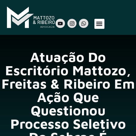
Sobre Nós
Áreas de Atuação
Nosso Time
Atuação Do
Escritório Mattozo,
Freitas & Ribeiro Em
Ação Que
Questionou
Processo Seletivo