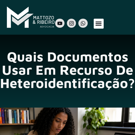
Sobre Nós
Áreas de Atuação
Nosso Time
Quais Documentos
Usar Em Recurso De
Heteroidentificação?