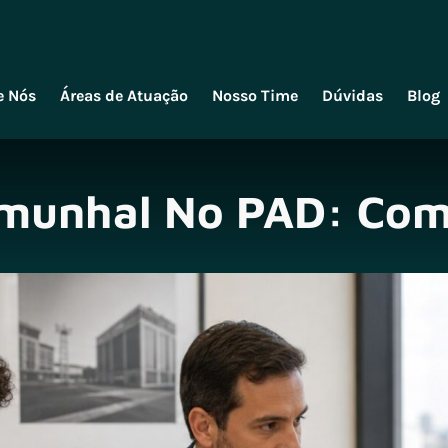
e Nós
Áreas de Atuação
Nosso Time
Dúvidas
Blog
emunhal No PAD: Com