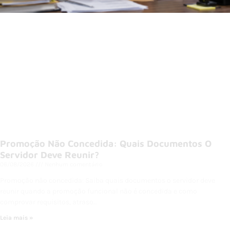
Promoção Não Concedida: Quais Documentos O
Servidor Deve Reunir?
06/08/2026
Nenhum comentário
Promoção não concedida: Saiba quais documentos o servidor deve
reunir quando a promoção funcional não é concedida e como
comprovar requisitos, atraso…
Leia mais »