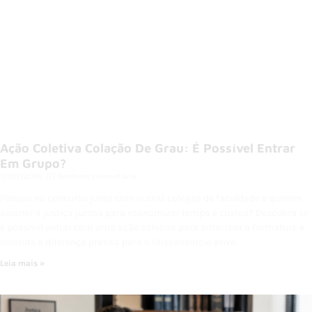
Ação Coletiva Colação De Grau: É Possível Entrar
Em Grupo?
31/07/2026
Nenhum comentário
Passou no concurso junto com outros colegas de faculdade e querem
acionar a justiça juntos para economizar tempo e custos? Descubra se
é possível entrar com uma ação coletiva para antecipar a formatura e
entenda a diferença prática para o litisconsórcio ativo.
Leia mais »