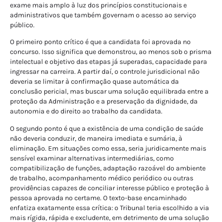
exame mais amplo à luz dos princípios constitucionais e
administrativos que também governam o acesso ao serviço
público.
O primeiro ponto crítico é que a candidata foi aprovada no
concurso. Isso significa que demonstrou, ao menos sob o prisma
intelectual e objetivo das etapas já superadas, capacidade para
ingressar na carreira. A partir daí, o controle jurisdicional não
deveria se limitar à confirmação quase automática da
conclusão pericial, mas buscar uma solução equilibrada entre a
proteção da Administração e a preservação da dignidade, da
autonomia e do direito ao trabalho da candidata.
O segundo ponto é que a existência de uma condição de saúde
não deveria conduzir, de maneira imediata e sumária, à
eliminação. Em situações como essa, seria juridicamente mais
sensível examinar alternativas intermediárias, como
compatibilização de funções, adaptação razoável do ambiente
de trabalho, acompanhamento médico periódico ou outras
providências capazes de conciliar interesse público e proteção à
pessoa aprovada no certame. O texto-base encaminhado
enfatiza exatamente essa crítica: o Tribunal teria escolhido a via
mais rígida, rápida e excludente, em detrimento de uma solução