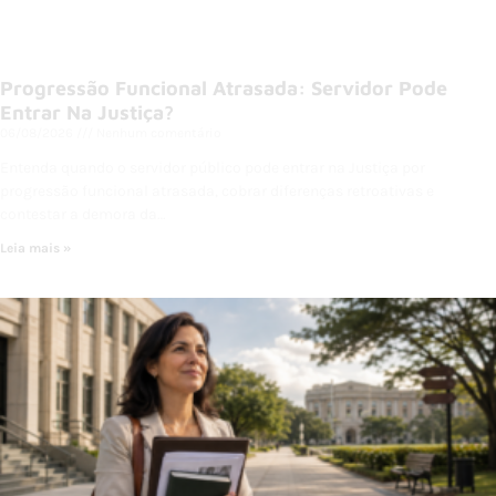
Progressão Funcional Atrasada: Servidor Pode
Entrar Na Justiça?
06/08/2026
Nenhum comentário
Entenda quando o servidor público pode entrar na Justiça por
progressão funcional atrasada, cobrar diferenças retroativas e
contestar a demora da…
Leia mais »