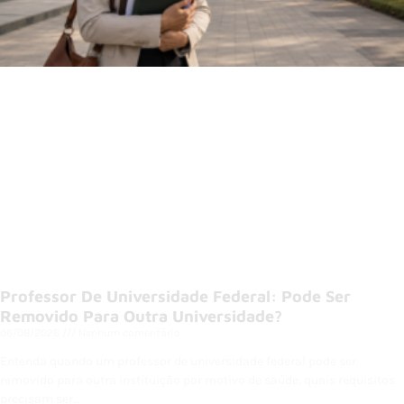
Professor De Universidade Federal: Pode Ser
Removido Para Outra Universidade?
06/08/2026
Nenhum comentário
Entenda quando um professor de universidade federal pode ser
removido para outra instituição por motivo de saúde, quais requisitos
precisam ser…