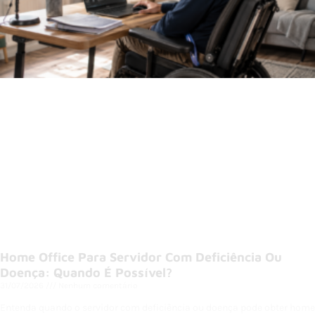
Home Office Para Servidor Com Deficiência Ou
Doença: Quando É Possível?
31/07/2026
Nenhum comentário
Entenda quando o servidor com deficiência ou doença pode obter home