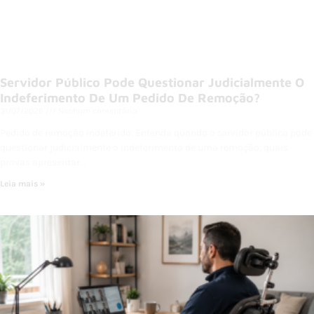
Servidor Público Pode Questionar Judicialmente O
Indeferimento De Um Pedido De Remoção?
31/07/2026
Nenhum comentário
Pedido de remoção indeferido: Entenda quando o servidor público pode
questionar judicialmente o indeferimento de uma remoção, quais
provas apresentar…
Leia mais »