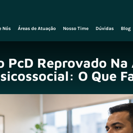
e Nós
Áreas de Atuação
Nosso Time
Dúvidas
Blog
o PcD Reprovado Na 
sicossocial: O Que F