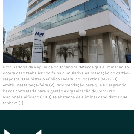
Procuradoria da República do Tocantins defende que eliminação só
ocorra caso tenha havido falha cumulativa na marcação do cartão-
resposta O Ministério Público Federal do Tocantins (MPF-TO)
emitiu, nesta terça-feira (2), recomendação para que a Cesgranrio,
banca contratada para a gestão e organização do Concurso
Nacional Unificado (CNU) se abstenha de eliminar candidatos que
tenham […]