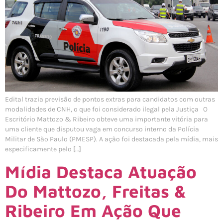
Edital trazia previsão de pontos extras para candidatos com outras
modalidades de CNH, o que foi considerado ilegal pela Justiça O
Escritório Mattozo & Ribeiro obteve uma importante vitória para
uma cliente que disputou vaga em concurso interno da Polícia
Militar de São Paulo (PMESP). A ação foi destacada pela mídia, mais
especificamente pelo […]
Mídia Destaca Atuação
Do Mattozo, Freitas &
Ribeiro Em Ação Que