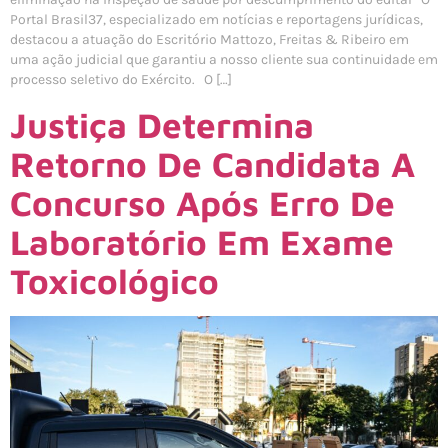
Portal Brasil37, especializado em notícias e reportagens jurídicas,
destacou a atuação do Escritório Mattozo, Freitas & Ribeiro em
uma ação judicial que garantiu a nosso cliente sua continuidade em
processo seletivo do Exército. O […]
Justiça Determina
Retorno De Candidata A
Concurso Após Erro De
Laboratório Em Exame
Toxicológico