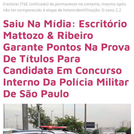
Eleitoral (TSE Unificado) de permanecer no certame, mesmo após
não ter comparecido à etapa de heteroidentificação. O caso, […]
Saiu Na Mídia: Escritório
Mattozo & Ribeiro
Garante Pontos Na Prova
De Títulos Para
Candidata Em Concurso
Interno Da Polícia Militar
De São Paulo