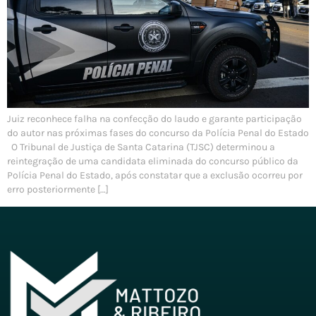
Juiz reconhece falha na confecção do laudo e garante participação
do autor nas próximas fases do concurso da Polícia Penal do Estado
O Tribunal de Justiça de Santa Catarina (TJSC) determinou a
reintegração de uma candidata eliminada do concurso público da
Polícia Penal do Estado, após constatar que a exclusão ocorreu por
erro posteriormente […]