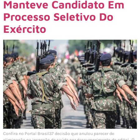
Manteve Candidato Em
Processo Seletivo Do
Exército
Confira no Portal Brasil37 decisão que anulou parecer de
eliminação na inspeção de saúde por descumprimento do edital O