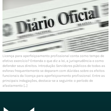
Licença para aperfeiçoamento profissional conta como tempo de
efetivo exercício? Entenda o que diz a lei, a jurisprudência e como
defender seus direitos. Introdução Servidores públicos de todas as
esferas frequentemente se deparam com dúvidas sobre os efeitos
funcionais da licença para aperfeiçoamento profissional. Entre as
principais indagações, destaca-se a seguinte: o período de
afastamento […]