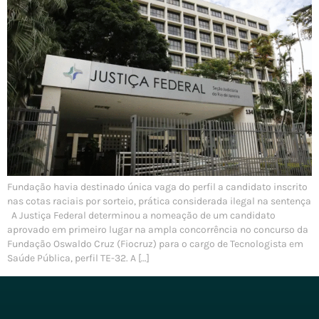
Fundação havia destinado única vaga do perfil a candidato inscrito
nas cotas raciais por sorteio, prática considerada ilegal na sentença
A Justiça Federal determinou a nomeação de um candidato
aprovado em primeiro lugar na ampla concorrência no concurso da
Fundação Oswaldo Cruz (Fiocruz) para o cargo de Tecnologista em
Saúde Pública, perfil TE-32. A […]