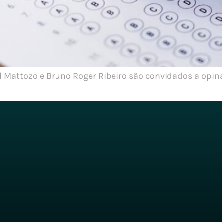
ael Mattozo e Bruno Roger Ribeiro são convidados a opin