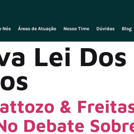
e Nós
Áreas de Atuação
Nosso Time
Dúvidas
Blog
va Lei Dos
os
attozo & Freita
No Debate Sobr