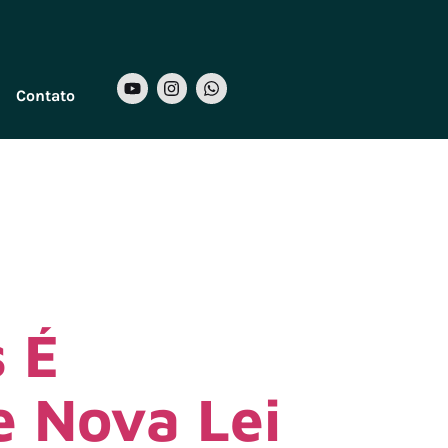
Contato
s É
e Nova Lei