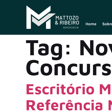
Home
Sobr
Tag:
No
Concurs
Escritório M
Referência 