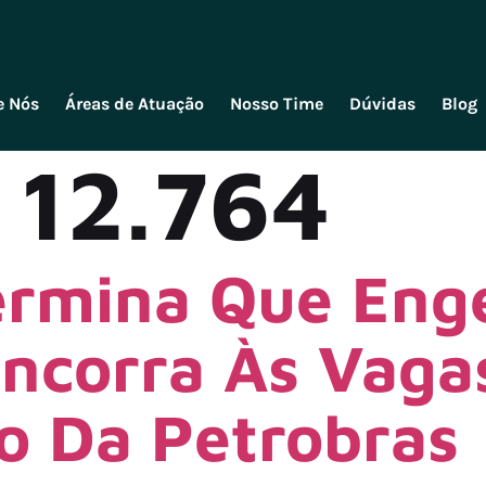
e Nós
Áreas de Atuação
Nosso Time
Dúvidas
Blog
 12.764
ermina Que Eng
ncorra Às Vaga
o Da Petrobras