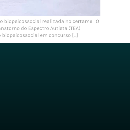
ão biopsicossocial realizada no certame O
anstorno do Espectro Autista (TEA)
 biopsicossocial em concurso […]