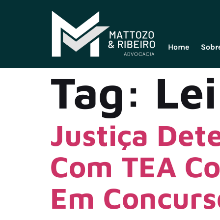
Home
Sobr
Tag:
Lei
Justiça Det
Com TEA Co
Em Concurs