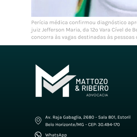
Perícia médica confirmou diagnóstico apr
juiz Jefferson Maria, da 12º Vara Cível d
concorra às vagas destinadas às pessoas c
Av. Raja Gabaglia, 2680 - Sala 801, Estoril
Belo Horizonte/MG - CEP: 30.494-170
WhatsApp