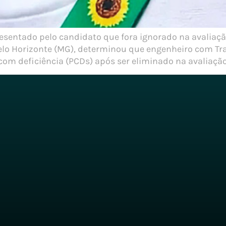
esentado pelo candidato que fora ignorado na avaliaç
e Belo Horizonte (MG), determinou que engenheiro com Tr
om deficiência (PCDs) após ser eliminado na avaliação