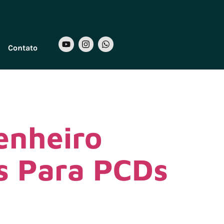
Contato
enheiro
s Para PCDs