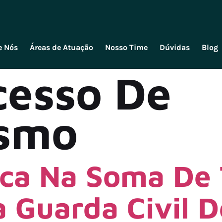
e Nós
Áreas de Atuação
Nosso Time
Dúvidas
Blog
cesso De
ismo
ca Na Soma De 
 Guarda Civil De