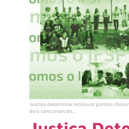
Justiça determina recálculo pontos: Docu
dois concursos do…
Justiça De