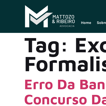
Home
Sobr
Tag:
Ex
Formal
Erro Da Ban
Concurso Da