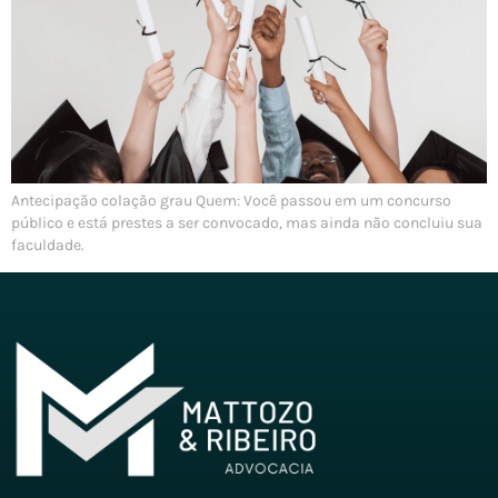
Antecipação colação grau Quem: Você passou em um concurso
público e está prestes a ser convocado, mas ainda não concluiu sua
faculdade.