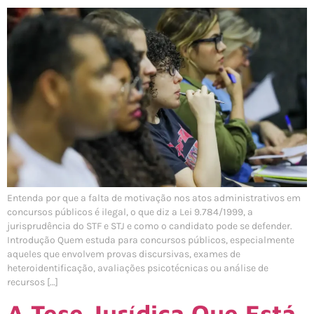
Entenda por que a falta de motivação nos atos administrativos em
concursos públicos é ilegal, o que diz a Lei 9.784/1999, a
jurisprudência do STF e STJ e como o candidato pode se defender.
Introdução Quem estuda para concursos públicos, especialmente
aqueles que envolvem provas discursivas, exames de
heteroidentificação, avaliações psicotécnicas ou análise de
recursos […]
A Tese Jurídica Que Está