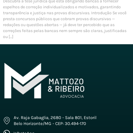
Descubra a tese jurídica que está obrigando bancas a fornecer
espelhos de correção individualizados e motivados, garantindo
transparência e justiça nas provas discursivas. Introdução Se você
presta concursos públicos que cobram provas discursivas —
redações ou questões abertas — já deve ter percebido que as
correções feitas pelas bancas nem sempre são claras, justificadas
ou […]
Av. Raja Gabaglia, 2680 - Sala 801, Estoril
Belo Horizonte/MG - CEP: 30.494-170